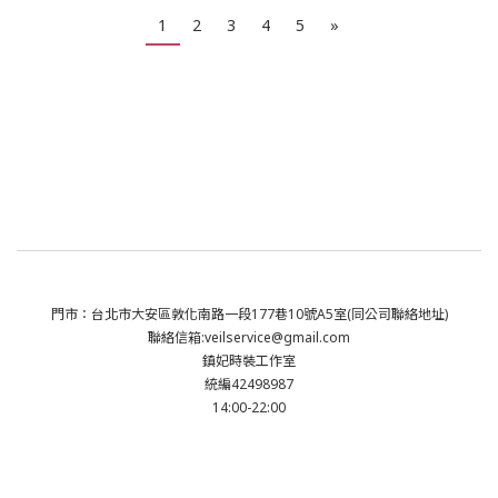
1
2
3
4
5
»
門市：台北市大安區敦化南路一段177巷10號A5室(同公司聯絡地址)
聯絡信箱:veilservice@gmail.com
鎮妃時裝工作室
統編42498987
14:00-22:00